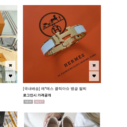
[국내배송] 에*메스 클릭아슈 뱅글 팔찌
로그인시 가격공개
NEW
BEST