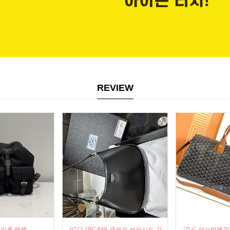
REVIEW
 클레오 브러시드 가
고*드 보스턴백 50
발*시아가 빈티지