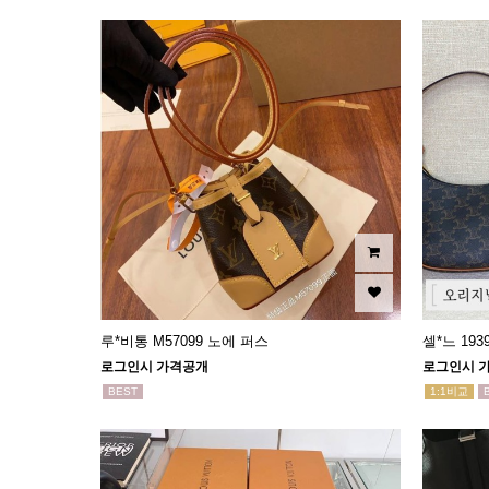
루*비통 M57099 노에 퍼스
셀*느 19
로그인시 가격공개
로그인시 
BEST
1:1비교