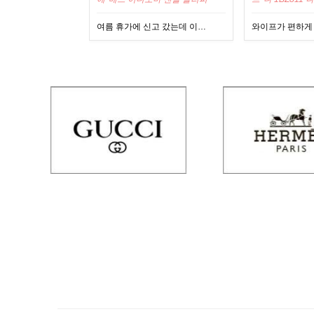
죽 숄더백
고 갔는데 이…
와이프가 편하게 들고 다니기…
자주 이용하는데
이미지크게보기
이미지작게보기