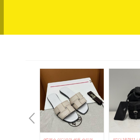
next
마 샌들 슬리퍼
프*다 1BZ811 나일론 백팩
프*다 1BC499