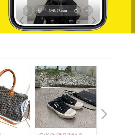
 캔버스 뮬
루*비통 M80763 패드락 온 스트랩
루*비통 모노그램 