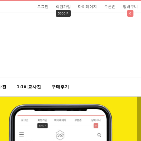
로그인
회원가입
마이페이지
쿠폰존
장바구니
5000 P
0
사진
1:1비교사진
구매후기