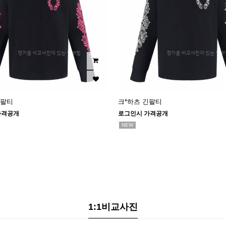
긴팔티
크*하츠 긴팔티
가격공개
로그인시 가격공개
NEW
1:1비교사진