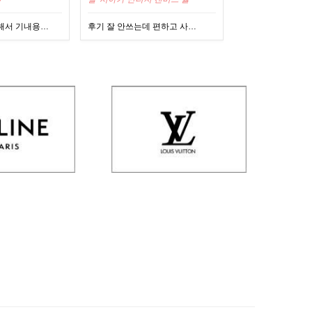
 편하고 사…
핏베럴에서 벌써 3번째 구매…
슬리퍼 딱 시기 좋