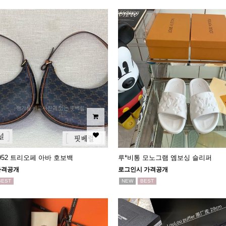
3952 트리오페 아바 호보백
루*비통 모노그램 엠보싱 슬리퍼
가격공개
로그인시 가격공개
BEST
NEW
BEST