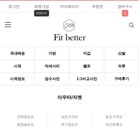
로그인
회원가입
마이페이지
쿠폰존
장바구니
5000 P
0
국내배송
가방
지갑
신발
시계
악세사리
벨트
의류
시계정보
검수사진
1:1비교사진
구매후기
아우터/자켓
판매많은순
낮은가격순
높은가격순
평점높은순
후기많은순
최근등록순