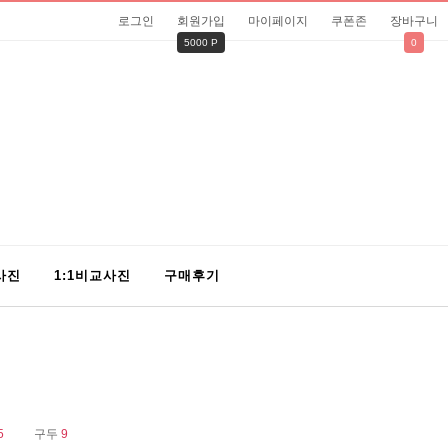
로그인
회원가입
마이페이지
쿠폰존
장바구니
5000 P
0
사진
1:1비교사진
구매후기
5
구두
9