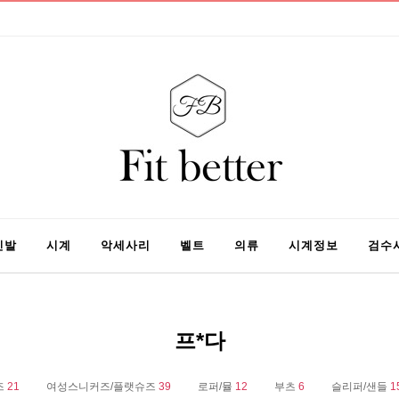
신발
시계
악세사리
벨트
의류
시계정보
검수
프*다
즈
21
여성스니커즈/플랫슈즈
39
로퍼/뮬
12
부츠
6
슬리퍼/샌들
1