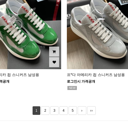
리카 컵 스니커즈 남성용
프*다 아메리카 컵 스니커즈 남성용
격공개
로그인시 가격공개
NEW
1
2
3
4
5