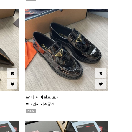
프*다 페이턴트 로퍼
로그인시 가격공개
NEW