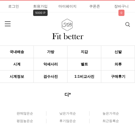
로그인
회원가입
마이페이지
쿠폰존
장바구니
5000 P
0
국내배송
가방
지갑
신발
시계
악세사리
벨트
의류
시계정보
검수사진
1:1비교사진
구매후기
디*
판매많은순
낮은가격순
높은가격순
평점높은순
후기많은순
최근등록순