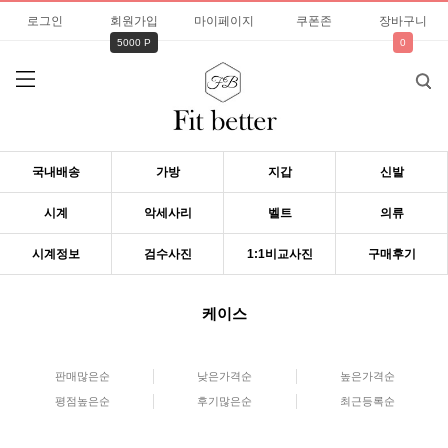
로그인
회원가입
마이페이지
쿠폰존
장바구니
5000 P
0
국내배송
가방
지갑
신발
시계
악세사리
벨트
의류
시계정보
검수사진
1:1비교사진
구매후기
케이스
판매많은순
낮은가격순
높은가격순
평점높은순
후기많은순
최근등록순