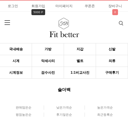
로그인
회원가입
마이페이지
쿠폰존
장바구니
5000 P
0
국내배송
가방
지갑
신발
시계
악세사리
벨트
의류
시계정보
검수사진
1:1비교사진
구매후기
숄더백
판매많은순
낮은가격순
높은가격순
평점높은순
후기많은순
최근등록순