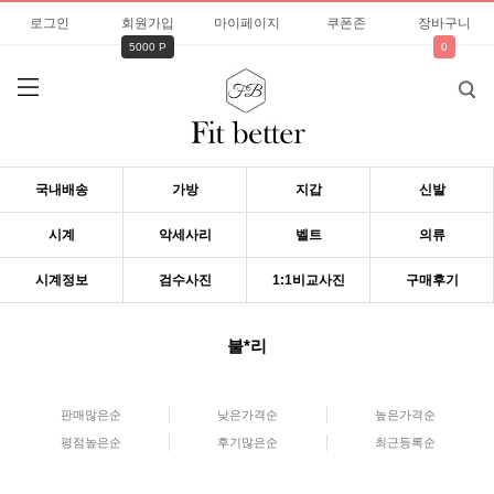
로그인
회원가입
마이페이지
쿠폰존
장바구니
5000 P
0
국내배송
가방
지갑
신발
시계
악세사리
벨트
의류
시계정보
검수사진
1:1비교사진
구매후기
불*리
판매많은순
낮은가격순
높은가격순
평점높은순
후기많은순
최근등록순