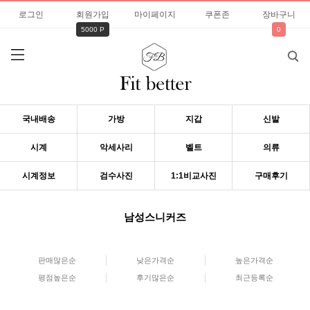
로그인
회원가입
마이페이지
쿠폰존
장바구니
5000 P
0
국내배송
가방
지갑
신발
시계
악세사리
벨트
의류
시계정보
검수사진
1:1비교사진
구매후기
남성스니커즈
판매많은순
낮은가격순
높은가격순
평점높은순
후기많은순
최근등록순