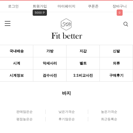
로그인
회원가입
마이페이지
쿠폰존
장바구니
5000 P
0
국내배송
가방
지갑
신발
시계
악세사리
벨트
의류
시계정보
검수사진
1:1비교사진
구매후기
바지
판매많은순
낮은가격순
높은가격순
평점높은순
후기많은순
최근등록순