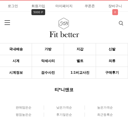
로그인
회원가입
마이페이지
쿠폰존
장바구니
5000 P
0
국내배송
가방
지갑
신발
시계
악세사리
벨트
의류
시계정보
검수사진
1:1비교사진
구매후기
티*니앤코
판매많은순
낮은가격순
높은가격순
평점높은순
후기많은순
최근등록순