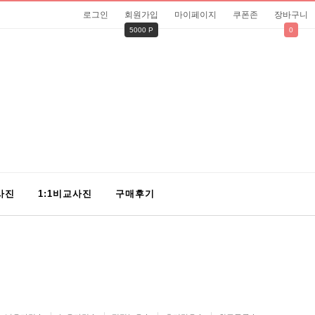
로그인
회원가입
마이페이지
쿠폰존
장바구니
5000 P
0
사진
1:1비교사진
구매후기