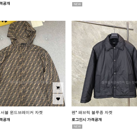
격공개
NEW
리버서블 윈드브레이커 자켓
펜* 패브릭 블루종 자켓
격공개
로그인시 가격공개
NEW