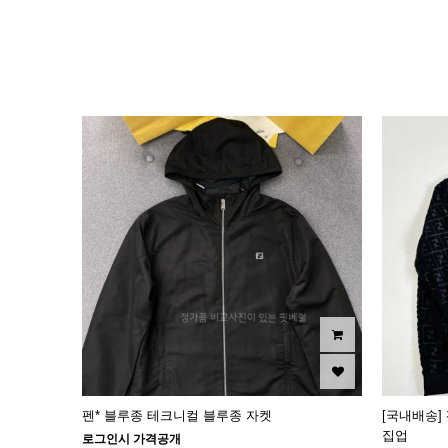
이미지크게보기
이미지작게보기
펜* 블루종 테크니컬 블루종 자켓
[국내배송] 
집업
로그인시 가격공개