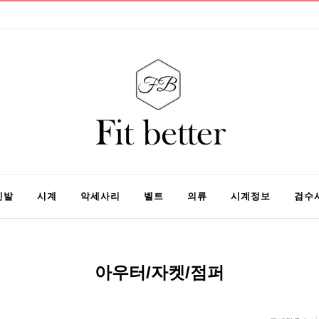
신발
시계
악세사리
벨트
의류
시계정보
검수
아우터/자켓/점퍼