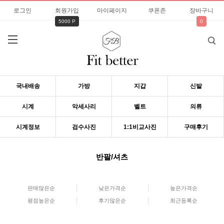
로그인
회원가입
마이페이지
쿠폰존
장바구니
5000 P
0
국내배송
가방
지갑
신발
시계
악세사리
벨트
의류
시계정보
검수사진
1:1비교사진
구매후기
반팔/셔츠
판매많은순
낮은가격순
높은가격순
평점높은순
후기많은순
최근등록순