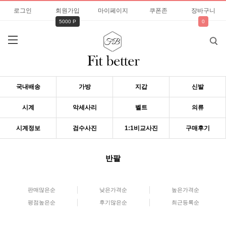
로그인
회원가입
마이페이지
쿠폰존
장바구니
5000 P
0
국내배송
가방
지갑
신발
시계
악세사리
벨트
의류
시계정보
검수사진
1:1비교사진
구매후기
반팔
판매많은순
낮은가격순
높은가격순
평점높은순
후기많은순
최근등록순