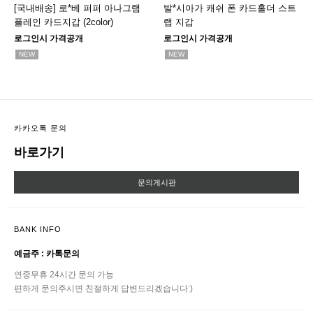
[국내배송] 로*베 퍼퍼 아나그램
발*시아가 캐쉬 폰 카드홀더 스트
플레인 카드지갑 (2color)
랩 지갑
로그인시 가격공개
로그인시 가격공개
NEW
NEW
카카오톡 문의
바로가기
문의게시판
BANK INFO
예금주 : 카톡문의
연중무휴 24시간 문의 가능
편하게 문의주시면 친절하게 답변드리겠습니다:)