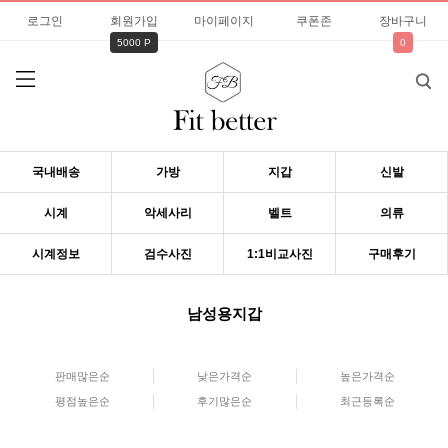
로그인
회원가입
마이페이지
쿠폰존
장바구니
5000 P
0
국내배송
가방
지갑
신발
시계
악세사리
벨트
의류
시계정보
검수사진
1:1비교사진
구매후기
남성용지갑
판매많은순
낮은가격순
높은가격순
평점높은순
후기많은순
최근등록순