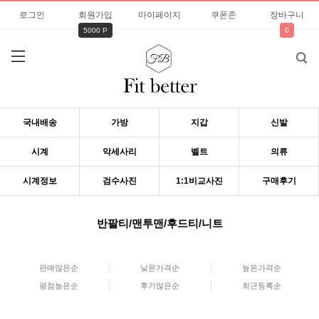
로그인
회원가입
마이페이지
쿠폰존
장바구니
5000 P
0
국내배송
가방
지갑
신발
시계
악세사리
벨트
의류
시계정보
검수사진
1:1비교사진
구매후기
반팔티/맨투맨/후드티/니트
판매많은순
낮은가격순
높은가격순
평점높은순
후기많은순
최근등록순