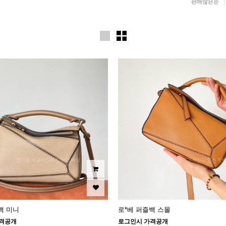
판매많은순
백 미니
로*베 퍼즐백 스몰
격공개
로그인시 가격공개