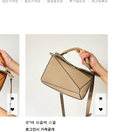
낮은가격순
높은가격순
평점높은순
후기많은순
최근등록순
로*베 퍼즐백 스몰
로그인시 가격공개