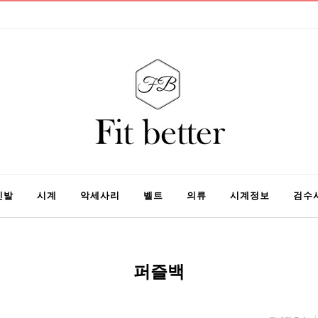
신발
시계
악세사리
벨트
의류
시계정보
검수
퍼즐백