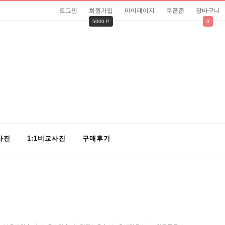
로그인
회원가입
마이페이지
쿠폰존
장바구니
5000 P
0
사진
1:1비교사진
구매후기