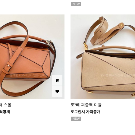
NEW
백 스몰
로*베 퍼즐백 미듐
격공개
로그인시 가격공개
NEW