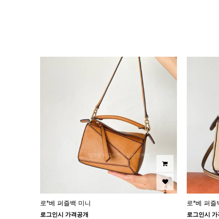
이미지크게보기
이미지작게보기
로*베 퍼즐백 미니
로*베 퍼즐
로그인시 가격공개
로그인시 가