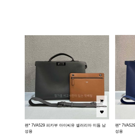
이미지크게보기
이미지작게보기
펜* 7VA529 피카부 아이씨유 셀러리아 미듐 남
펜* 7VA
성용
성용