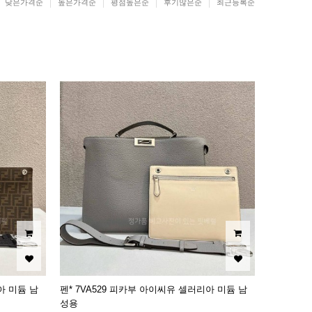
낮은가격순
높은가격순
평점높은순
후기많은순
최근등록순
아 미듐 남
펜* 7VA529 피카부 아이씨유 셀러리아 미듐 남
성용