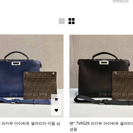
판매많은순
529 피카부 아이씨유 셀러리아 미듐 남
펜* 7VA529 피카부 아이씨유 셀러리
성용