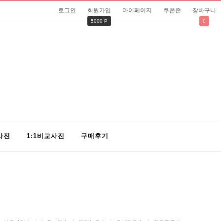
로그인
회원가입
마이페이지
쿠폰존
장바구니
5000 P
0
사진
1:1비교사진
구매후기