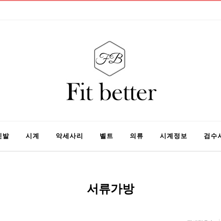
신발
시계
악세사리
벨트
의류
시계정보
검수
서류가방