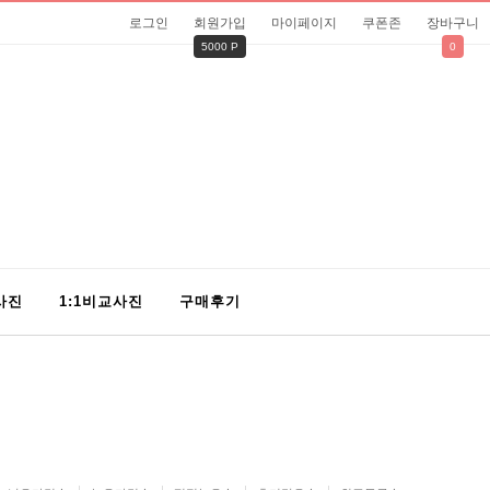
로그인
회원가입
마이페이지
쿠폰존
장바구니
5000 P
0
사진
1:1비교사진
구매후기