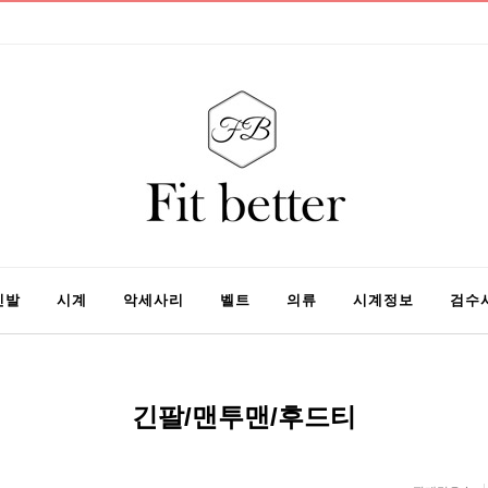
신발
시계
악세사리
벨트
의류
시계정보
검수
긴팔/맨투맨/후드티