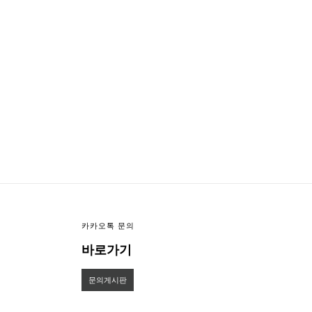
이미지크게보기
이미지작게보기
카카오톡 문의
바로가기
문의게시판