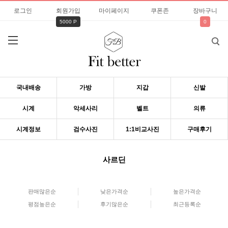
로그인
회원가입
마이페이지
쿠폰존
장바구니
5000 P
0
국내배송
가방
지갑
신발
시계
악세사리
벨트
의류
시계정보
검수사진
1:1비교사진
구매후기
사르딘
판매많은순
낮은가격순
높은가격순
평점높은순
후기많은순
최근등록순