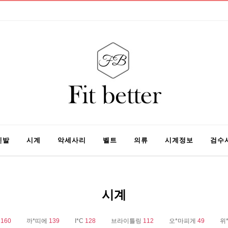
신발
시계
악세사리
벨트
의류
시계정보
검수
시계
가
160
까*띠에
139
I*C
128
브라이틀링
112
오*마피게
49
위