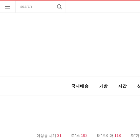
국내배송
가방
지갑
여성용 시계
31
로*스
192
태*호이어
118
오*