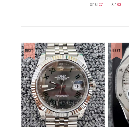
불*리
27
샤*
62
EST ITEM
BEST ITEM