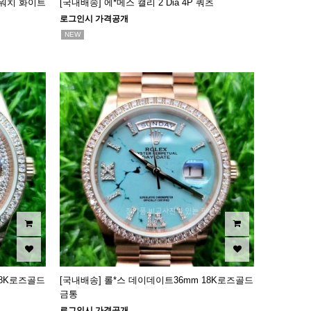
 워치 화이트
[국내배송] 에*메스 캘리 2 Dia 4P 쿼츠
로그인시 가격공개
NEW
18K로즈골드
[국내배송] 롤*스 데이데이트36mm 18K로즈골드
금통
로그인시 가격공개