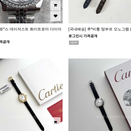
 로*스 데이저스트 화이트로마 다이아
[국내배송] 루*비통 땅부르 모노그램 (2c
로그인시 가격공개
격공개
NEW