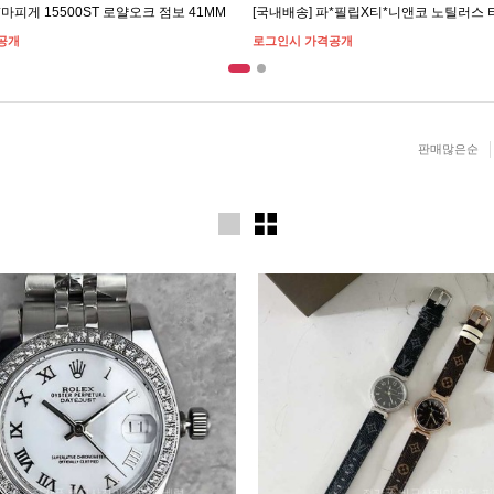
*마피게 15500ST 로얄오크 점보 41MM
[국내배송] 파*필립X티*니앤코 노틸러스
공개
로그인시 가격공개
판매많은순