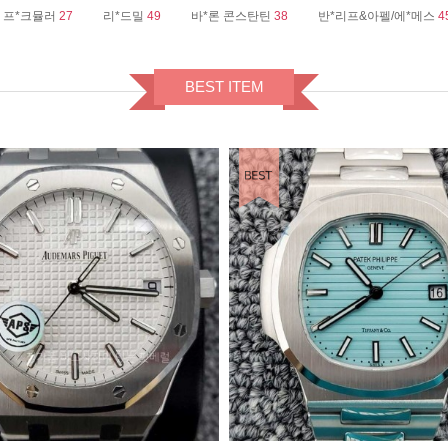
프*크뮬러
27
리*드밀
49
바*론 콘스탄틴
38
반*리프&아펠/에*메스
4
BEST ITEM
BEST ITEM