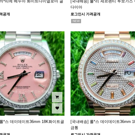
 까*띠에 베누아 화이트다이얼로마 골
[국내배송] 불*리 세르펜티 투보가스
다이아
격공개
로그인시 가격공개
NEW
 롤*스 데이데이트36mm 18K화이트골
[국내배송] 롤*스 데이데이트36mm 
금통
격공개
로그인시 가격공개