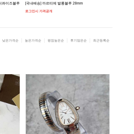
 터콰이즈블루
[국내배송] 까르띠에 발롱블루 28mm
[국내배송]
로그인시 가격공개
로그인시 가
낮은가격순
높은가격순
평점높은순
후기많은순
최근등록순