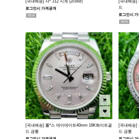
[국내배송] 샤* J12 시계 (2color)
[국내배송]
드
로그인시 가격공개
로그인시 가
NEW
NEW
[국내배송] 롤*스 데이데이트40mm 18K화이트골
[국내배송]
드 금통
드 금통
로그인시 가격공개
로그인시 가