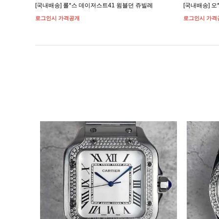
드 콤비
[국내배송] 롤*스 데이저스트41 윔블던 쥬빌레
[국내배송] 오
로그인시 가격공개
로그인시 가격
이미지크게보기
이미지작게보기