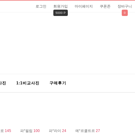
로그인
회원가입
마이페이지
쿠폰존
장바구니
5000 P
0
사진
1:1비교사진
구매후기
*로
145
파*필립
100
파*라이
24
예*르쿨트르
27