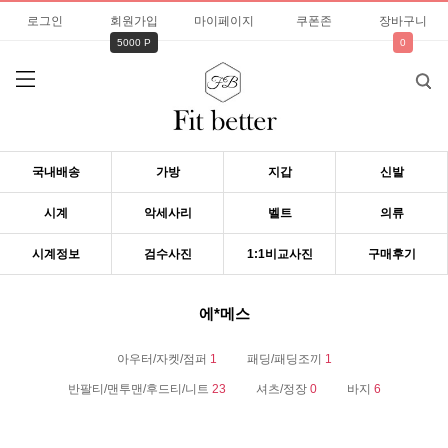
로그인
회원가입
마이페이지
쿠폰존
장바구니
5000 P
0
국내배송
가방
지갑
신발
시계
악세사리
벨트
의류
시계정보
검수사진
1:1비교사진
구매후기
에*메스
아우터/자켓/점퍼
1
패딩/패딩조끼
1
반팔티/맨투맨/후드티/니트
23
셔츠/정장
0
바지
6