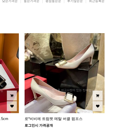
낮은가격순
높은가격순
평점높은순
후기많은순
최근등록순
5cm
로*비비에 트럼펫 메탈 버클 펌프스
로그인시 가격공개