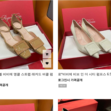
벨 비비에 앵클 스트랩 래커드 버클 펌
로*비비에 비브 인 더 시티 펌프스 6.
로그인시 가격공개
격공개
NEW