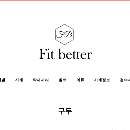
신발
시계
악세사리
벨트
의류
시계정보
검수
구두