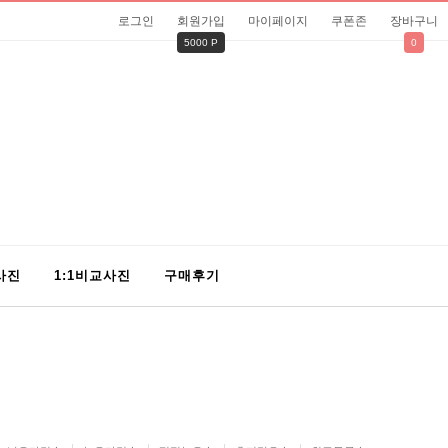
로그인
회원가입
마이페이지
쿠폰존
장바구니
5000 P
0
사진
1:1비교사진
구매후기