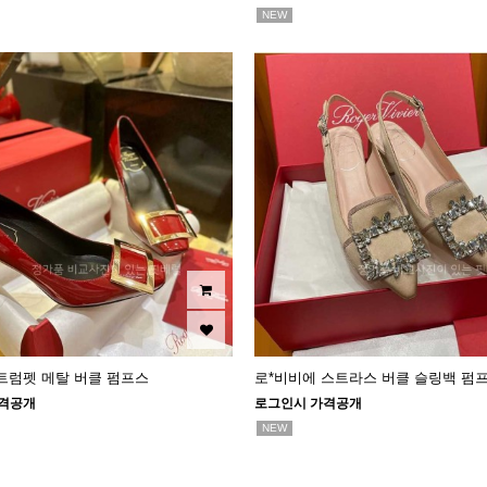
NEW
트럼펫 메탈 버클 펌프스
로*비비에 스트라스 버클 슬링백 펌프스
격공개
로그인시 가격공개
NEW