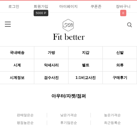
로그인
회원가입
마이페이지
쿠폰존
장바구니
5000 P
0
국내배송
가방
지갑
신발
시계
악세사리
벨트
의류
시계정보
검수사진
1:1비교사진
구매후기
아우터/자켓/점퍼
판매많은순
낮은가격순
높은가격순
평점높은순
후기많은순
최근등록순