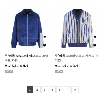
루*비통 모노그램 엠보스드 트랙
루*비통 스트라이프드 자카드 가
수트 자켓
디건
로그인시 가격공개
로그인시 가격공개
NEW
NEW
1
2
3
4
5