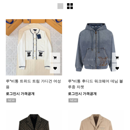
루*비통 트위드 트림 가디건 여성
루*비통 후디드 워크웨어 데님 블
용
루종 자켓
로그인시 가격공개
로그인시 가격공개
NEW
NEW