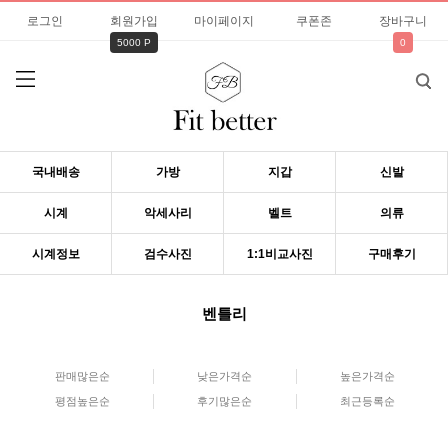
로그인
회원가입
마이페이지
쿠폰존
장바구니
5000 P
0
국내배송
가방
지갑
신발
시계
악세사리
벨트
의류
시계정보
검수사진
1:1비교사진
구매후기
벤틀리
판매많은순
낮은가격순
높은가격순
평점높은순
후기많은순
최근등록순