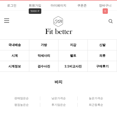
로그인
회원가입
마이페이지
쿠폰존
장바구니
5000 P
0
국내배송
가방
지갑
신발
시계
악세사리
벨트
의류
시계정보
검수사진
1:1비교사진
구매후기
바지
판매많은순
낮은가격순
높은가격순
평점높은순
후기많은순
최근등록순