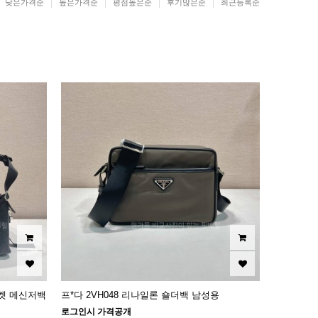
낮은가격순
높은가격순
평점높은순
후기많은순
최근등록순
포켓 메신저백
프*다 2VH048 리나일론 숄더백 남성용
로그인시 가격공개