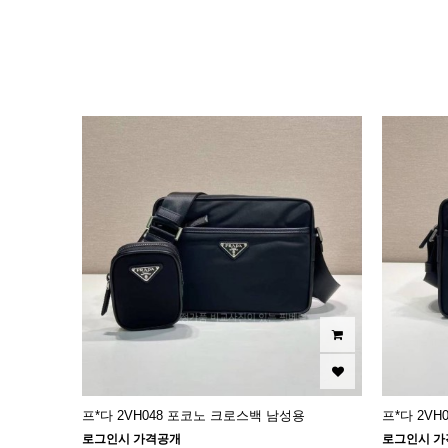
이미지크게보기
이미지작게보기
프*다 2VH048 포코노 크로스백 남성용
프*다 2V
로그인시 가격공개
로그인시 가