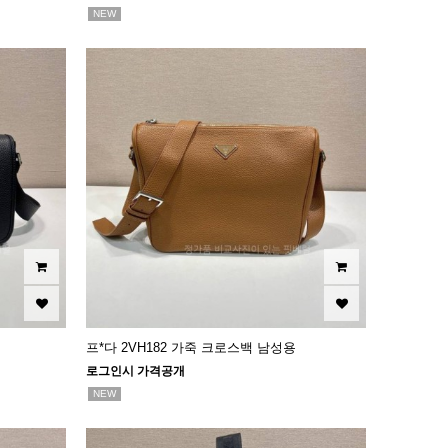
NEW
프*다 2VH182 가죽 크로스백 남성용
로그인시 가격공개
NEW