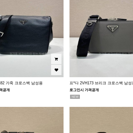
H182 가죽 크로스백 남성용
프*다 2VH173 브리크 크로스백 남성
격공개
로그인시 가격공개
NEW