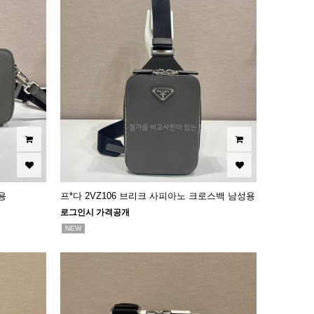
용
프*다 2VZ106 브리크 사피아노 크로스백 남성용
로그인시 가격공개
NEW