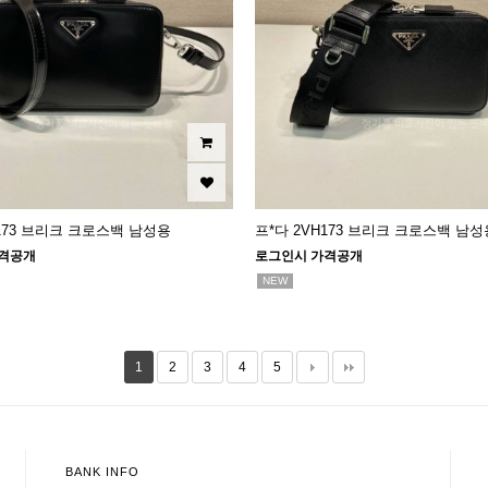
H173 브리크 크로스백 남성용
프*다 2VH173 브리크 크로스백 남성
격공개
로그인시 가격공개
NEW
1
2
3
4
5
BANK INFO