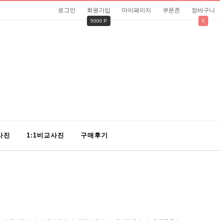
로그인
회원가입
마이페이지
쿠폰존
장바구니
5000 P
0
사진
1:1비교사진
구매후기