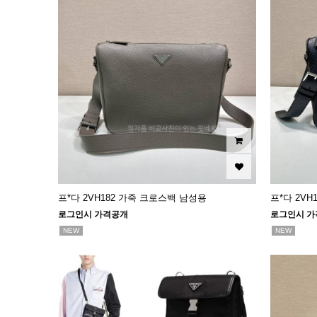
프*다 2VH182 가죽 크로스백 남성용
프*다 2V
로그인시 가격공개
로그인시 가
NEW
NEW