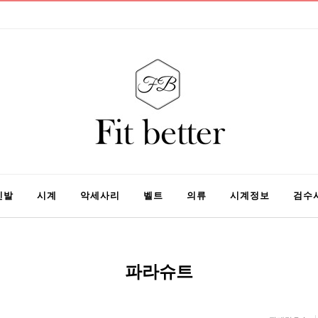
신발
시계
악세사리
벨트
의류
시계정보
검수
파라슈트