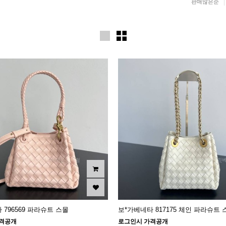
판매많은순
 796569 파라슈트 스몰
보*가베네타 817175 체인 파라슈트 
격공개
로그인시 가격공개