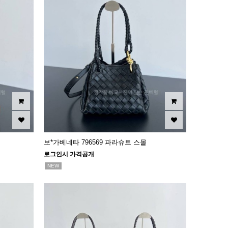
보*가베네타 796569 파라슈트 스몰
로그인시 가격공개
NEW