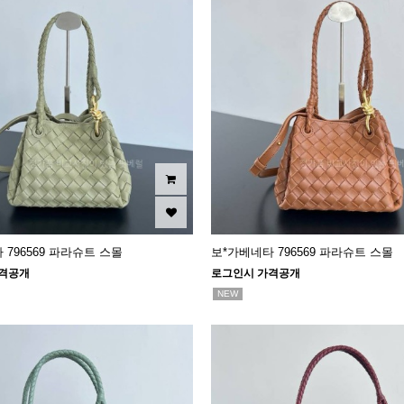
 796569 파라슈트 스몰
보*가베네타 796569 파라슈트 스몰
격공개
로그인시 가격공개
NEW