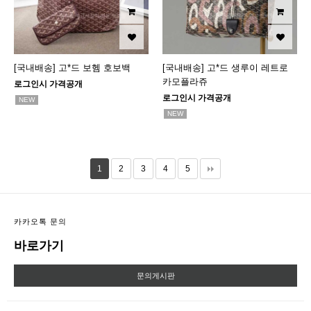
[국내배송] 고*드 보헴 호보백
[국내배송] 고*드 생루이 레트로
카모플라쥬
로그인시 가격공개
로그인시 가격공개
NEW
NEW
1
2
3
4
5
카카오톡 문의
바로가기
문의게시판