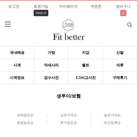
로그인
회원가입
마이페이지
쿠폰존
장바구니
5000 P
0
국내배송
가방
지갑
신발
시계
악세사리
벨트
의류
시계정보
검수사진
1:1비교사진
구매후기
생루이/보헴
판매많은순
낮은가격순
높은가격순
평점높은순
후기많은순
최근등록순