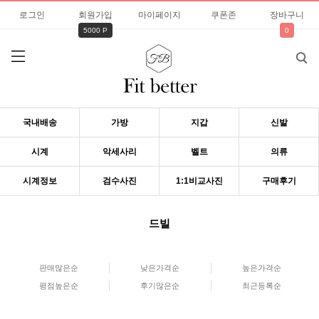
로그인
회원가입
마이페이지
쿠폰존
장바구니
5000 P
0
국내배송
가방
지갑
신발
시계
악세사리
벨트
의류
시계정보
검수사진
1:1비교사진
구매후기
드빌
판매많은순
낮은가격순
높은가격순
평점높은순
후기많은순
최근등록순