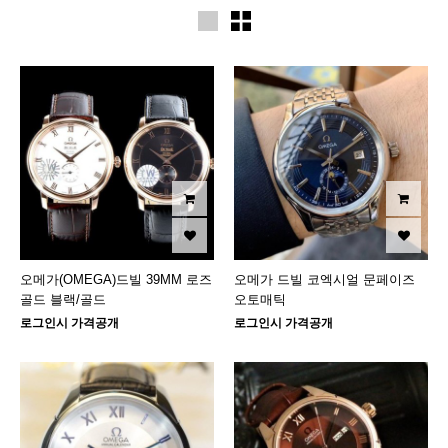
오메가(OMEGA)드빌 39MM 로즈
오메가 드빌 코엑시얼 문페이즈
골드 블랙/골드
오토매틱
로그인시 가격공개
로그인시 가격공개