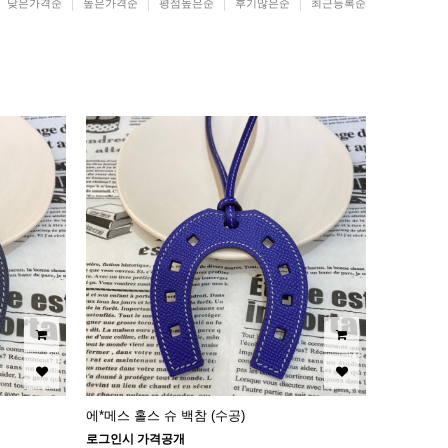
낮은가격순
높은가격순
평점높은순
후기많은순
최근등록순
에*메스 홀스 슈 백참 (수공)
로그인시 가격공개