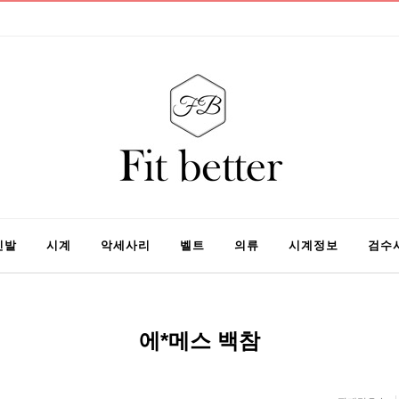
신발
시계
악세사리
벨트
의류
시계정보
검수
에*메스 백참