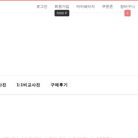
로그인
회원가입
마이페이지
쿠폰존
장바구니
5000 P
0
사진
1:1비교사진
구매후기