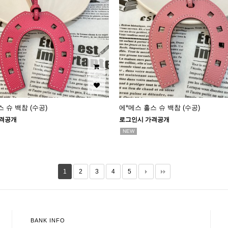
 슈 백참 (수공)
에*메스 홀스 슈 백참 (수공)
격공개
로그인시 가격공개
NEW
1
2
3
4
5
BANK INFO