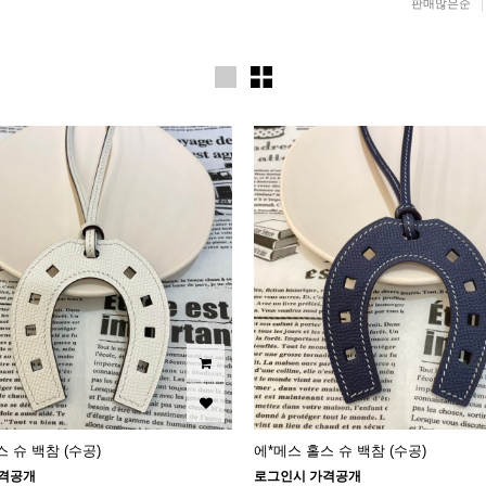
판매많은순
 슈 백참 (수공)
에*메스 홀스 슈 백참 (수공)
격공개
로그인시 가격공개