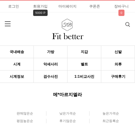
로그인
회원가입
마이페이지
쿠폰존
장바구니
5000 P
0
국내배송
가방
지갑
신발
시계
악세사리
벨트
의류
시계정보
검수사진
1:1비교사진
구매후기
메*마르지엘라
판매많은순
낮은가격순
높은가격순
평점높은순
후기많은순
최근등록순