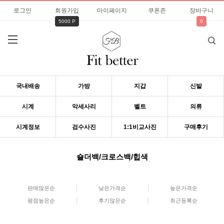
로그인
회원가입
마이페이지
쿠폰존
장바구니
5000 P
0
국내배송
가방
지갑
신발
시계
악세사리
벨트
의류
시계정보
검수사진
1:1비교사진
구매후기
숄더백/크로스백/힙색
판매많은순
낮은가격순
높은가격순
평점높은순
후기많은순
최근등록순