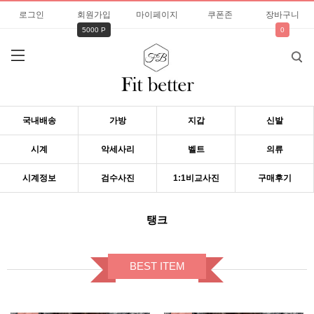
로그인
회원가입
마이페이지
쿠폰존
장바구니
5000 P
0
국내배송
가방
지갑
신발
시계
악세사리
벨트
의류
시계정보
검수사진
1:1비교사진
구매후기
탱크
BEST ITEM