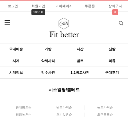
로그인
회원가입
마이페이지
쿠폰존
장바구니
5000 P
0
국내배송
가방
지갑
신발
시계
악세사리
벨트
의류
시계정보
검수사진
1:1비교사진
구매후기
시스알팡/볼테르
판매많은순
낮은가격순
높은가격순
평점높은순
후기많은순
최근등록순