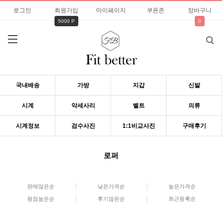
로그인
회원가입
마이페이지
쿠폰존
장바구니
5000 P
0
국내배송
가방
지갑
신발
시계
악세사리
벨트
의류
시계정보
검수사진
1:1비교사진
구매후기
로퍼
판매많은순
낮은가격순
높은가격순
평점높은순
후기많은순
최근등록순