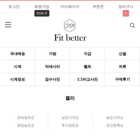
로그인
회원가입
마이페이지
쿠폰존
장바구니
5000 P
0
국내배송
가방
지갑
신발
시계
악세사리
벨트
의류
시계정보
검수사진
1:1비교사진
구매후기
켈리
판매많은순
낮은가격순
높은가격순
평점높은순
후기많은순
최근등록순