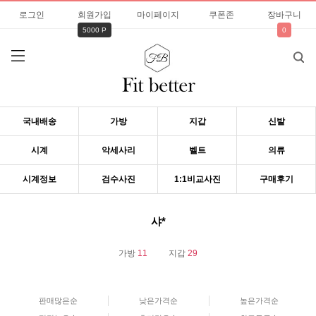
로그인
회원가입
마이페이지
쿠폰존
장바구니
5000 P
0
국내배송
가방
지갑
신발
시계
악세사리
벨트
의류
시계정보
검수사진
1:1비교사진
구매후기
샤*
가방
11
지갑
29
판매많은순
낮은가격순
높은가격순