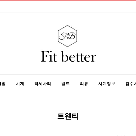
신발
시계
악세사리
벨트
의류
시계정보
검수
트웬티