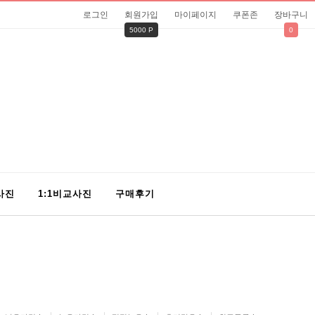
로그인
회원가입
마이페이지
쿠폰존
장바구니
5000 P
0
사진
1:1비교사진
구매후기