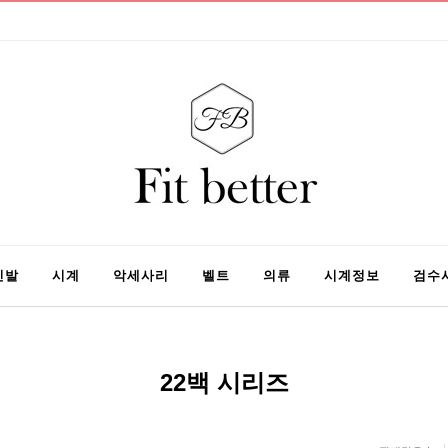
신발
시계
악세사리
벨트
의류
시계정보
검수
22백 시리즈