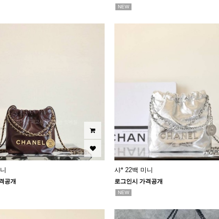
NEW
미니
샤* 22백 미니
격공개
로그인시 가격공개
NEW