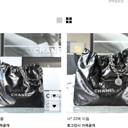
판매많은순
스몰
샤* 22백 미듐
격공개
로그인시 가격공개