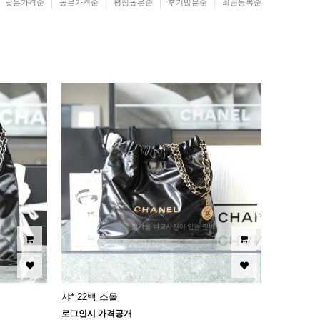
낮은가격순
높은가격순
평점높은순
후기많은순
최근등록순
샤* 22백 스몰
로그인시 가격공개