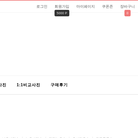
로그인
회원가입
마이페이지
쿠폰존
장바구니
5000 P
0
사진
1:1비교사진
구매후기