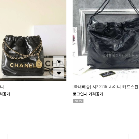
미니
[국내배송] 샤* 22백 샤이니 카프스킨
격공개
로그인시 가격공개
NEW