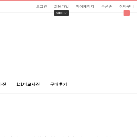
로그인
회원가입
마이페이지
쿠폰존
장바구니
5000 P
0
사진
1:1비교사진
구매후기