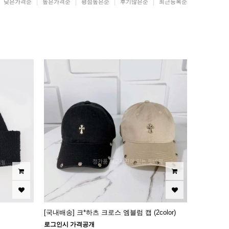
낮은가격순
높은가격순
평점높은순
후기많은순
최근등록순
[국내배송] 크*하츠 크로스 엠블럼 캡 (2color)
로그인시 가격공개