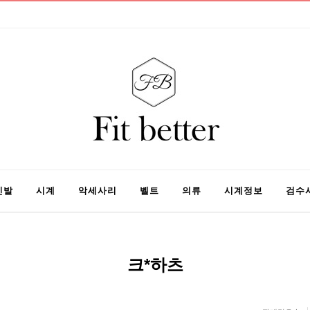
신발
시계
악세사리
벨트
의류
시계정보
검수
크*하츠