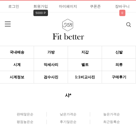
로그인
회원가입
마이페이지
쿠폰존
장바구니
5000 P
0
국내배송
가방
지갑
신발
시계
악세사리
벨트
의류
시계정보
검수사진
1:1비교사진
구매후기
샤*
판매많은순
낮은가격순
높은가격순
평점높은순
후기많은순
최근등록순