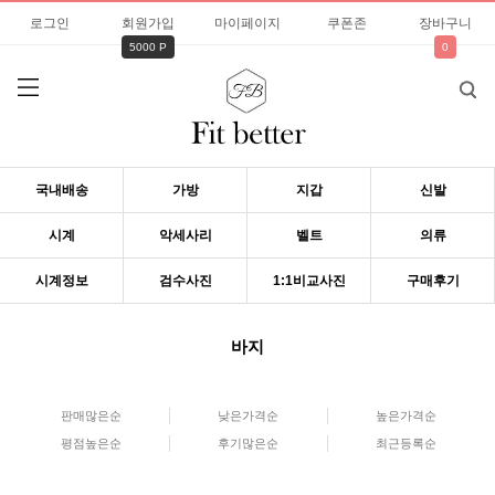
로그인
회원가입
마이페이지
쿠폰존
장바구니
5000 P
0
국내배송
가방
지갑
신발
시계
악세사리
벨트
의류
시계정보
검수사진
1:1비교사진
구매후기
바지
판매많은순
낮은가격순
높은가격순
평점높은순
후기많은순
최근등록순