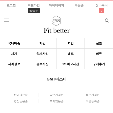
로그인
회원가입
마이페이지
쿠폰존
장바구니
5000 P
0
국내배송
가방
지갑
신발
시계
악세사리
벨트
의류
시계정보
검수사진
1:1비교사진
구매후기
GMT마스터
판매많은순
낮은가격순
높은가격순
평점높은순
후기많은순
최근등록순