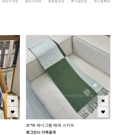
낮은가격순
높은가격순
평점높은순
후기많은순
최근등록순
로*베 애너그램 배색 스카프
로그인시 가격공개