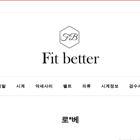
신발
시계
악세사리
벨트
의류
시계정보
검수
로*베