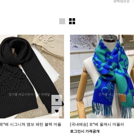
판매많은순
 로*베 시그니쳐 엠보 패턴 블랙 머플
[국내배송] 로*베 울캐시 머플러
로그인시 가격공개