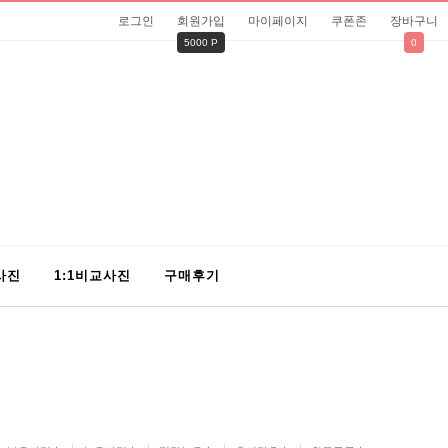
로그인
회원가입
마이페이지
쿠폰존
장바구니
5000 P
0
사진
1:1비교사진
구매후기