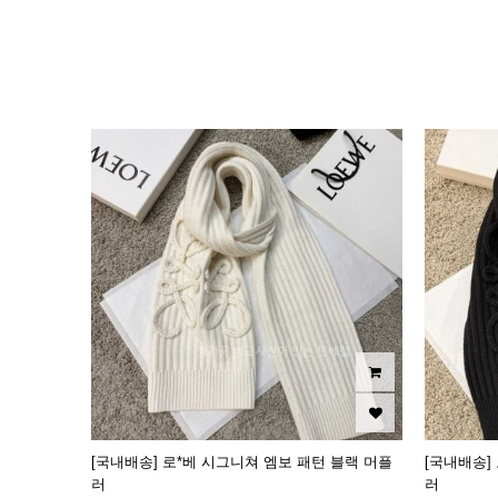
이미지크게보기
이미지작게보기
[국내배송] 로*베 시그니쳐 엠보 패턴 블랙 머플
[국내배송]
러
러