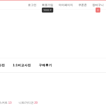
로그인
회원가입
마이페이지
쿠폰존
장바구니
5000 P
0
사진
1:1비교사진
구매후기
/스커트
13
니트/가디건
20