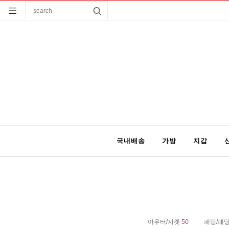
국내배송
가방
지갑
아우터/자켓
50
패딩/패