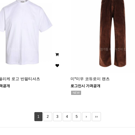
아플리케 로고 반팔티셔츠
미*미우 코듀로이 팬츠
격공개
로그인시 가격공개
NEW
1
2
3
4
5