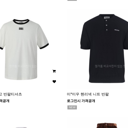
고 반팔티셔츠
미*미우 헨리넥 니트 반팔
격공개
로그인시 가격공개
NEW