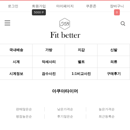
로그인
회원가입
마이페이지
쿠폰존
장바구니
5000 P
0
국내배송
가방
지갑
신발
시계
악세사리
벨트
의류
시계정보
검수사진
1:1비교사진
구매후기
아쿠아타이머
판매많은순
낮은가격순
높은가격순
평점높은순
후기많은순
최근등록순