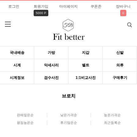
로그인
회원가입
마이페이지
쿠폰존
장바구니
5000 P
0
국내배송
가방
지갑
신발
시계
악세사리
벨트
의류
시계정보
검수사진
1:1비교사진
구매후기
브로치
판매많은순
낮은가격순
높은가격순
평점높은순
후기많은순
최근등록순