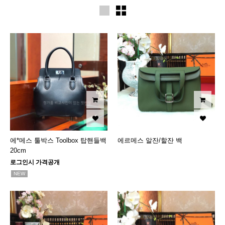
에*메스 툴박스 Toolbox 탑핸들백
에르메스 알잔/할잔 백
20cm
로그인시 가격공개
NEW