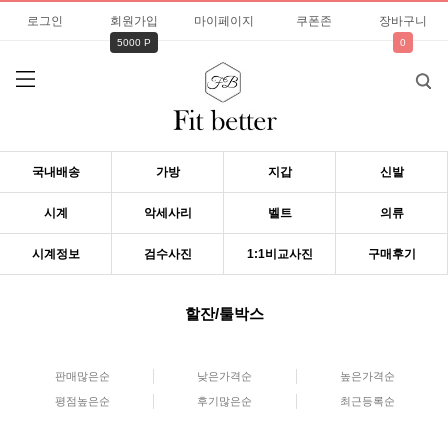
로그인
회원가입
마이페이지
쿠폰존
장바구니
5000 P
0
국내배송
가방
지갑
신발
시계
악세사리
벨트
의류
시계정보
검수사진
1:1비교사진
구매후기
할잔/툴박스
판매많은순
낮은가격순
높은가격순
평점높은순
후기많은순
최근등록순