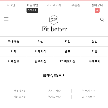
로그인
회원가입
마이페이지
쿠폰존
장바구니
5000 P
0
국내배송
가방
지갑
신발
시계
악세사리
벨트
의류
시계정보
검수사진
1:1비교사진
구매후기
플랫슈즈/부츠
판매많은순
낮은가격순
높은가격순
평점높은순
후기많은순
최근등록순