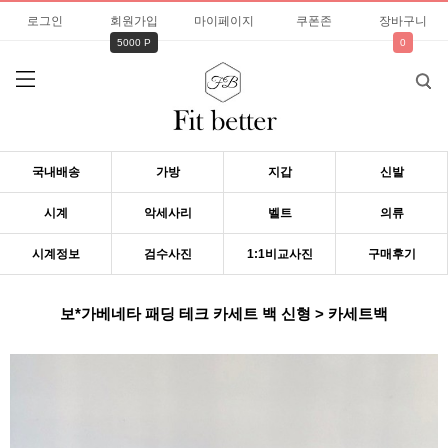
로그인
회원가입
마이페이지
쿠폰존
장바구니
5000 P
0
국내배송
가방
지갑
신발
시계
악세사리
벨트
의류
시계정보
검수사진
1:1비교사진
구매후기
보*가베네타 패딩 테크 카세트 백 신형 > 카세트백